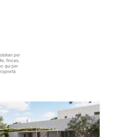
iliari per
e, fincas,
mo qui per
proprietà