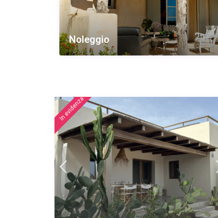
Noleggio
featured