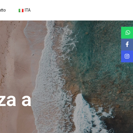
tto
ITA
za a