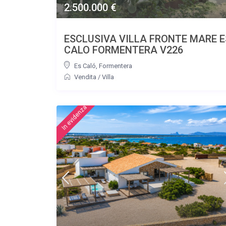
2.500.000 €
ESCLUSIVA VILLA FRONTE MARE E
CALO FORMENTERA V226
Es Caló
,
Formentera
Vendita
/
Villa
featured