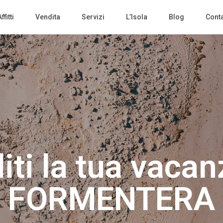
ffitti
Vendita
Servizi
L’Isola
Blog
Conta
iti la tua vacan
FORMENTERA