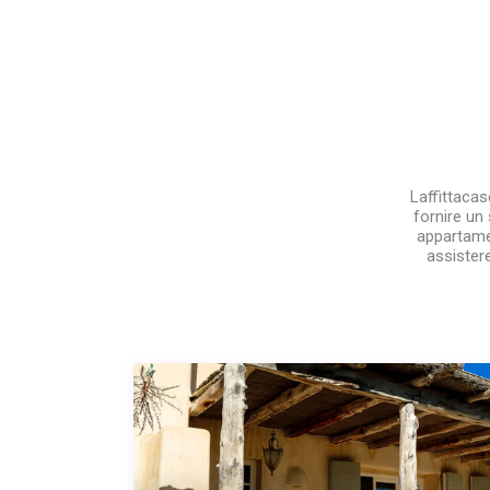
Laffittaca
fornire un 
appartamen
assistere