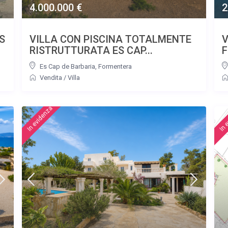
4.000.000 €
2
S
VILLA CON PISCINA TOTALMENTE
V
RISTRUTTURATA ES CAP...
Es Cap de Barbaria
,
Formentera
Vendita
/
Villa
featured
fea