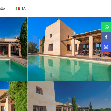
tto
ITA