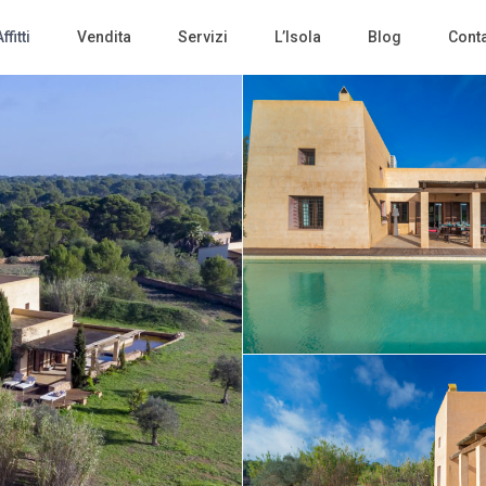
ffitti
Vendita
Servizi
L’Isola
Blog
Conta