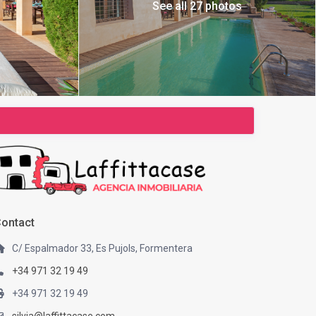
See all 27 photos
ontact
C/ Espalmador 33, Es Pujols, Formentera
+34 971 32 19 49
+34 971 32 19 49