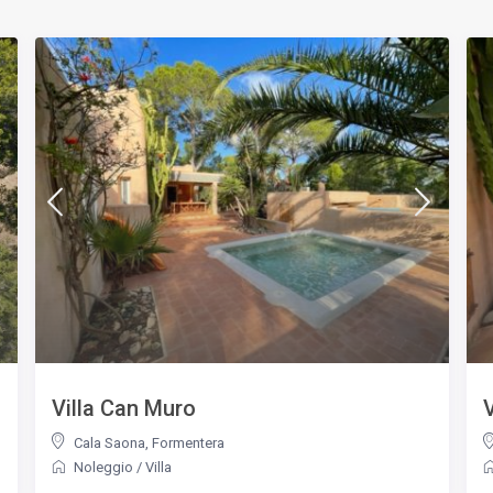
Villa Can Muro
Cala Saona
,
Formentera
Noleggio
/
Villa