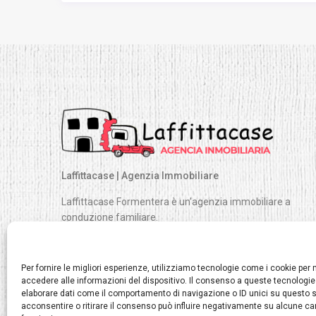
Laffittacase | Agenzia Immobiliare
Laffittacase Formentera è un’agenzia immobiliare a
conduzione familiare.
Da Laffittacase abbiamo il più ampio catalogo di abitazion
esclusive, distribuite in tutti i punti di Formentera.
Per fornire le migliori esperienze, utilizziamo tecnologie come i cookie pe
accedere alle informazioni del dispositivo. Il consenso a queste tecnologie
elaborare dati come il comportamento di navigazione o ID unici su questo s
acconsentire o ritirare il consenso può influire negativamente su alcune car