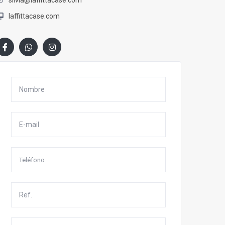
silvia@laffittacase.com
laffittacase.com