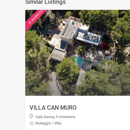
Similar Listings
featured
VILLA CAN MURO
Cala Saona
,
Formentera
Noleggio
/
Villa