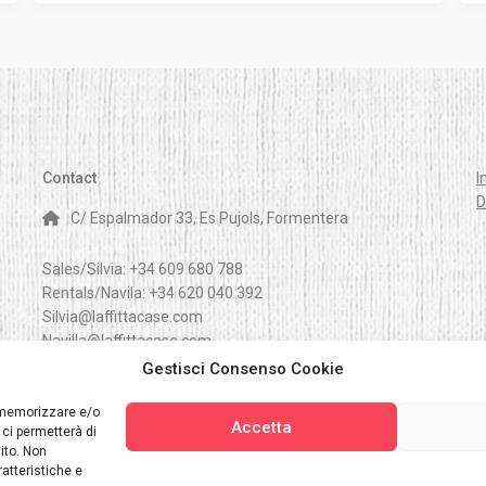
Contact
I
D
C/ Espalmador 33, Es Pujols, Formentera
Sales/Silvia:
+34 609 680 788
Rentals/Navila:
+34 620 040 392
Silvia@laffittacase.com
Navilla@laffittacase.com
Gestisci Consenso Cookie
i
r memorizzare e/o
Accetta
 ci permetterà di
ito. Non
atteristiche e